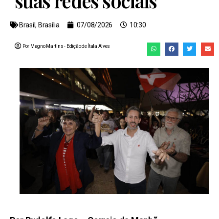
suas redes sociais
Brasil
,
Brasília
07/08/2026
10:30
Por Magno Martins
- Edição de
Ítala Alves