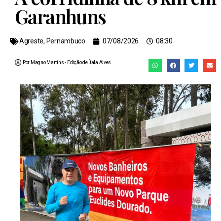
Garanhuns
Agreste
,
Pernambuco
07/08/2026
08:30
Por Magno Martins
- Edição de
Ítala Alves