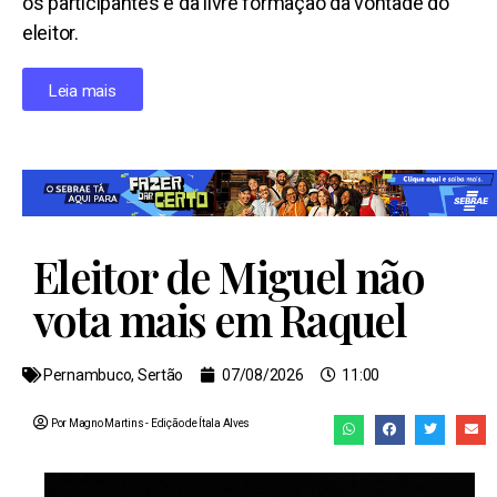
os participantes e da livre formação da vontade do
eleitor.
Leia mais
Eleitor de Miguel não
vota mais em Raquel
Pernambuco
,
Sertão
07/08/2026
11:00
Por Magno Martins
- Edição de
Ítala Alves