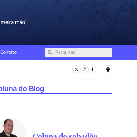
rimeira mão"
Contato
oluna do Blog
Coluna do sabadão