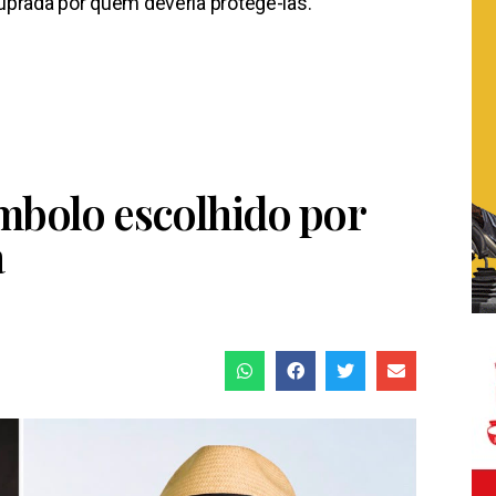
prada por quem deveria protegê-las.
ímbolo escolhido por
a