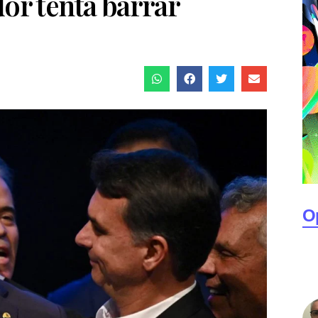
dor tenta barrar
O