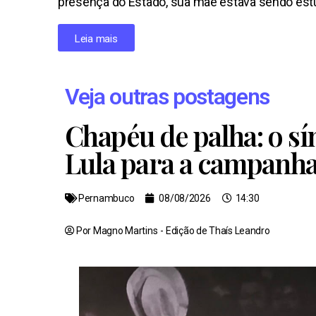
presença do Estado, sua mãe estava sendo estu
Leia mais
Veja outras postagens
Chapéu de palha: o s
Lula para a campanh
Pernambuco
08/08/2026
14:30
Por Magno Martins
- Edição de
Thaís Leandro