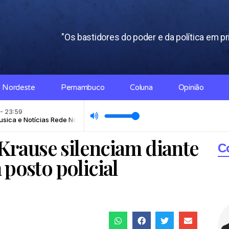
"Os bastidores do poder e da política em p
Nordeste
Pernambuco
Coluna
Opinião
 Krause silenciam diante
C
posto policial