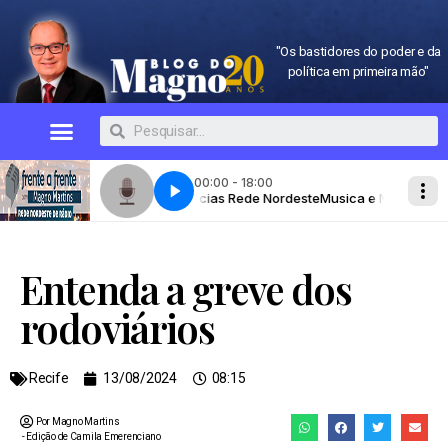
"Os bastidores do poder e da
política em primeira mão"
Entenda a greve dos
rodoviários
Recife
13/08/2024
08:15
Por Magno Martins
- Edição de
Camila Emerenciano